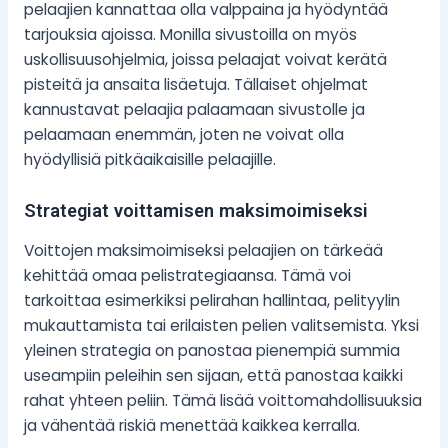
pelaajien kannattaa olla valppaina ja hyödyntää
tarjouksia ajoissa. Monilla sivustoilla on myös
uskollisuusohjelmia, joissa pelaajat voivat kerätä
pisteitä ja ansaita lisäetuja. Tällaiset ohjelmat
kannustavat pelaajia palaamaan sivustolle ja
pelaamaan enemmän, joten ne voivat olla
hyödyllisiä pitkäaikaisille pelaajille.
Strategiat voittamisen maksimoimiseksi
Voittojen maksimoimiseksi pelaajien on tärkeää
kehittää omaa pelistrategiaansa. Tämä voi
tarkoittaa esimerkiksi pelirahan hallintaa, pelityylin
mukauttamista tai erilaisten pelien valitsemista. Yksi
yleinen strategia on panostaa pienempiä summia
useampiin peleihin sen sijaan, että panostaa kaikki
rahat yhteen peliin. Tämä lisää voittomahdollisuuksia
ja vähentää riskiä menettää kaikkea kerralla.