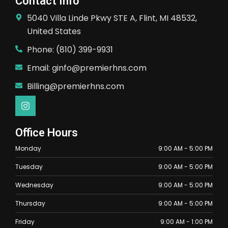
Contact Info
5040 Villa Linde Pkwy STE A, Flint, MI 48532,
United States
Phone: (810) 399-9931
Email: ginfo@premierhns.com
Billing@premierhns.com
I
n
s
t
Office Hours
a
g
Monday
9:00 AM
-
5:00 PM
r
a
Tuesday
9:00 AM
-
5:00 PM
m
Wednesday
9:00 AM
-
5:00 PM
Thursday
9:00 AM
-
5:00 PM
Friday
9:00 AM
-
1:00 PM