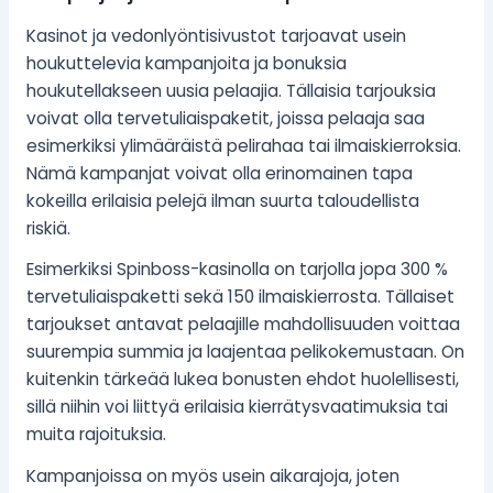
Kasinot ja vedonlyöntisivustot tarjoavat usein
houkuttelevia kampanjoita ja bonuksia
houkutellakseen uusia pelaajia. Tällaisia tarjouksia
voivat olla tervetuliaispaketit, joissa pelaaja saa
esimerkiksi ylimääräistä pelirahaa tai ilmaiskierroksia.
Nämä kampanjat voivat olla erinomainen tapa
kokeilla erilaisia pelejä ilman suurta taloudellista
riskiä.
Esimerkiksi Spinboss-kasinolla on tarjolla jopa 300 %
tervetuliaispaketti sekä 150 ilmaiskierrosta. Tällaiset
tarjoukset antavat pelaajille mahdollisuuden voittaa
suurempia summia ja laajentaa pelikokemustaan. On
kuitenkin tärkeää lukea bonusten ehdot huolellisesti,
sillä niihin voi liittyä erilaisia kierrätysvaatimuksia tai
muita rajoituksia.
Kampanjoissa on myös usein aikarajoja, joten