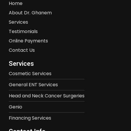
Home
About Dr. Ghanem
Services
Testimonials
Online Payments
Contact Us
Services
Cosmetic Services
General ENT Services
Head and Neck Cancer Surgeries
Genio
Financing Services