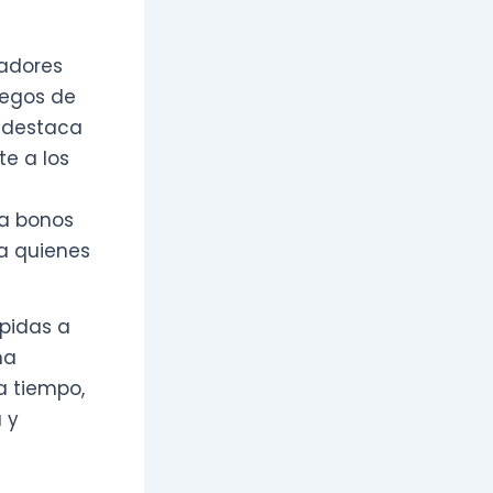
gadores
uegos de
e destaca
te a los
ta bonos
ra quienes
ápidas a
na
a tiempo,
 y