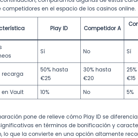
 competidores en el espacio de los casinos online.
Co
terística
Play ID
Competidor A
s
Sí
No
Sí
neos
50% hasta
30% hasta
25%
 recarga
€25
€20
€15
 en Vault
10%
No
5%
aración pone de relieve cómo Play ID se diferencia
ignificativas en términos de bonificación y caracte
o, lo que la convierte en una opción altamente re