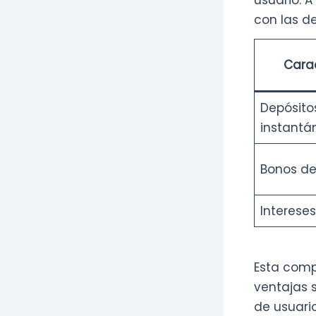
con las de
Carac
Depósito
instantá
Bonos de
Intereses
Esta comp
ventajas s
de usuari