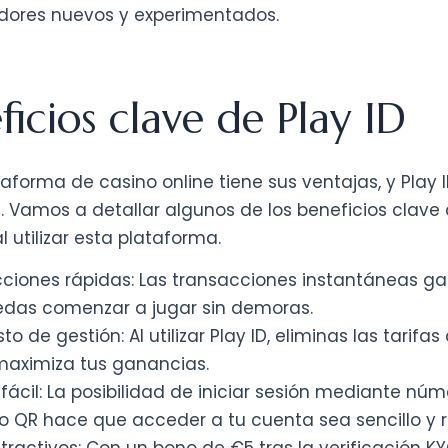
dores nuevos y experimentados.
ficios clave de Play ID
forma de casino online tiene sus ventajas, y Play I
. Vamos a detallar algunos de los beneficios clave
l utilizar esta plataforma.
ciones rápidas: Las transacciones instantáneas ga
das comenzar a jugar sin demoras.
to de gestión: Al utilizar Play ID, eliminas las tarifas 
maximiza tus ganancias.
fácil: La posibilidad de iniciar sesión mediante núm
o QR hace que acceder a tu cuenta sea sencillo y r
tractivos: Con un bono de €5 tras la verificación KY