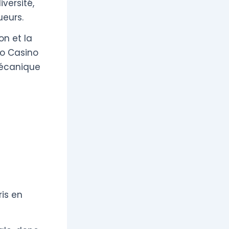
versité,
ueurs.
on et la
no Casino
mécanique
ris en