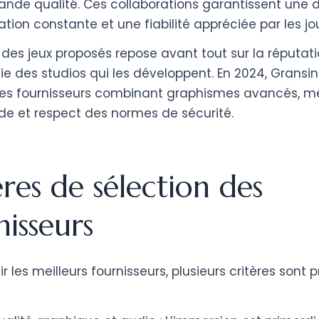
ande qualité. Ces collaborations garantissent une di
tion constante et une fiabilité appréciée par les jo
 des jeux proposés repose avant tout sur la réputati
ie des studios qui les développent. En 2024, Gransi
e les fournisseurs combinant graphismes avancés, 
ide et respect des normes de sécurité.
ères de sélection des
nisseurs
ir les meilleurs fournisseurs, plusieurs critères sont p