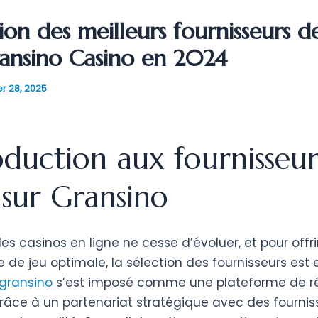
ion des meilleurs fournisseurs d
ransino Casino en 2024
 28, 2025
oduction aux fournisseur
 sur Gransino
des casinos en ligne ne cesse d’évoluer, et pour offri
 de jeu optimale, la sélection des fournisseurs est e
gransino
s’est imposé comme une plateforme de r
râce à un partenariat stratégique avec des fournis