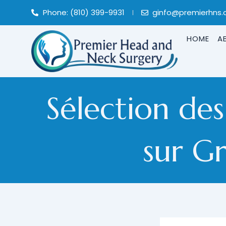
Skip
Post
Phone: (810) 399-9931
ginfo@premierhns
to
navigation
content
HOME
A
Sélection des
sur G