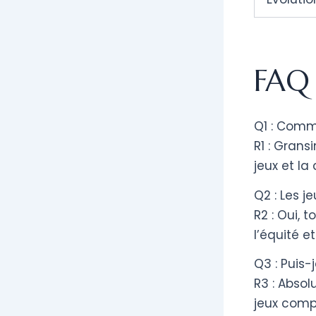
FAQ 
Q1 : Comme
R1 : Grans
jeux et la
Q2 : Les j
R2 : Oui, 
l’équité e
Q3 : Puis-
R3 : Abso
jeux compa