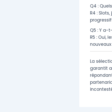
Q4 : Quels
R4 : Slots,
progressif
Q5 : Y a-t
R5 : Oui, 
nouveaux t
La sélect
garantit 
répondant
partenari
incontesté