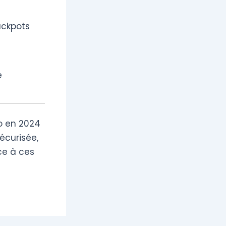
jackpots
e
o en 2024
écurisée,
ce à ces