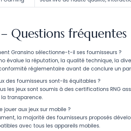
– Questions fréquentes
nt Gransino sélectionne-t-il ses fournisseurs ?
ino évalue la réputation, la qualité technique, la div
 conformité réglementaire avant de conclure un par
eux des fournisseurs sont-ils équitables ?
tous les jeux sont soumis à des certifications RNG as
t la transparence.
je jouer aux jeux sur mobile ?
lument, la majorité des fournisseurs proposés dével
tibles avec tous les appareils mobiles.