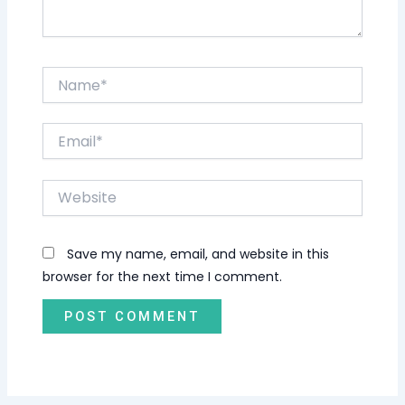
Name*
Email*
Website
Save my name, email, and website in this
browser for the next time I comment.