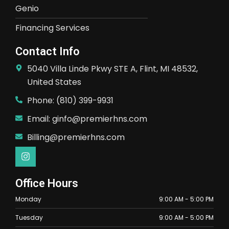
Genio
Financing Services
Contact Info
5040 Villa Linde Pkwy STE A, Flint, MI 48532,
United States
Phone: (810) 399-9931
Email: ginfo@premierhns.com
Billing@premierhns.com
I
n
s
t
Office Hours
a
g
Monday
9:00 AM
-
5:00 PM
r
a
Tuesday
9:00 AM
-
5:00 PM
m