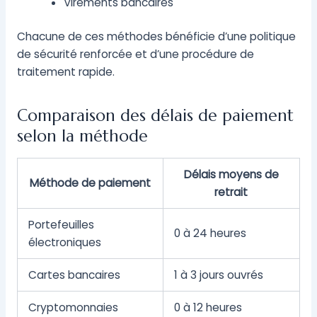
Virements bancaires
Chacune de ces méthodes bénéficie d’une politique
de sécurité renforcée et d’une procédure de
traitement rapide.
Comparaison des délais de paiement
selon la méthode
Délais moyens de
Méthode de paiement
retrait
Portefeuilles
0 à 24 heures
électroniques
Cartes bancaires
1 à 3 jours ouvrés
Cryptomonnaies
0 à 12 heures