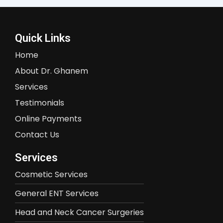
Quick Links
Home
About Dr. Ghanem
Services
Testimonials
Online Payments
Contact Us
Services
Cosmetic Services
General ENT Services
Head and Neck Cancer Surgeries