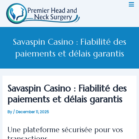
Skip
Post
to
navigation
content
Savaspin Casino : Fiabilité des
paiements et délais garantis
Savaspin Casino : Fiabilité des
paiements et délais garantis
By
/
December 11, 2025
Une plateforme sécurisée pour vos
transactions