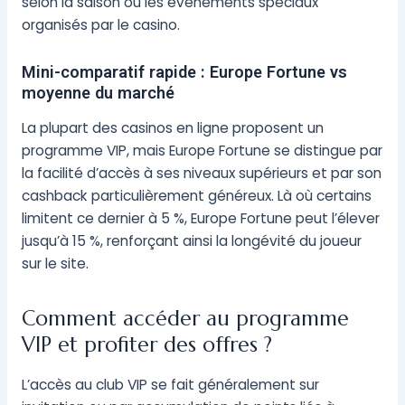
selon la saison ou les événements spéciaux
organisés par le casino.
Mini-comparatif rapide : Europe Fortune vs
moyenne du marché
La plupart des casinos en ligne proposent un
programme VIP, mais Europe Fortune se distingue par
la facilité d’accès à ses niveaux supérieurs et par son
cashback particulièrement généreux. Là où certains
limitent ce dernier à 5 %, Europe Fortune peut l’élever
jusqu’à 15 %, renforçant ainsi la longévité du joueur
sur le site.
Comment accéder au programme
VIP et profiter des offres ?
L’accès au club VIP se fait généralement sur