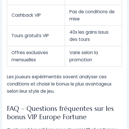
Pas de conditions de
Cashback VIP
mise
40x les gains issus
Tours gratuits VIP
des tours
Offres exclusives
Varie selon la
mensuelles
promotion
Les joueurs expérimentés savent analyser ces
conditions et choisir le bonus le plus avantageux
selon leur style de jeu.
FAQ – Questions fréquentes sur les
bonus VIP Europe Fortune