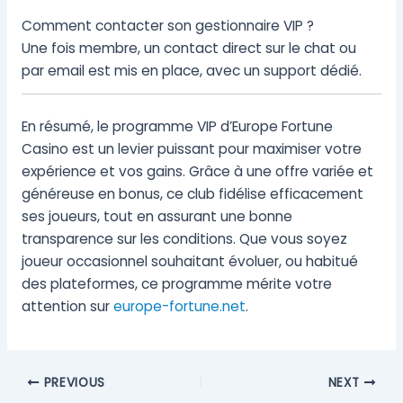
Comment contacter son gestionnaire VIP ?
Une fois membre, un contact direct sur le chat ou
par email est mis en place, avec un support dédié.
En résumé, le programme VIP d’Europe Fortune
Casino est un levier puissant pour maximiser votre
expérience et vos gains. Grâce à une offre variée et
généreuse en bonus, ce club fidélise efficacement
ses joueurs, tout en assurant une bonne
transparence sur les conditions. Que vous soyez
joueur occasionnel souhaitant évoluer, ou habitué
des plateformes, ce programme mérite votre
attention sur
europe-fortune.net
.
PREVIOUS
NEXT