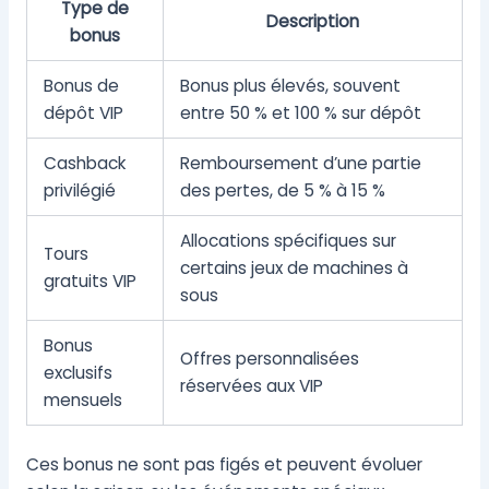
Type de
Description
bonus
Bonus de
Bonus plus élevés, souvent
dépôt VIP
entre 50 % et 100 % sur dépôt
Cashback
Remboursement d’une partie
privilégié
des pertes, de 5 % à 15 %
Allocations spécifiques sur
Tours
certains jeux de machines à
gratuits VIP
sous
Bonus
Offres personnalisées
exclusifs
réservées aux VIP
mensuels
Ces bonus ne sont pas figés et peuvent évoluer