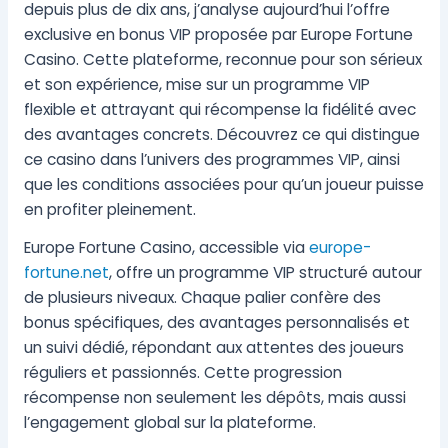
depuis plus de dix ans, j’analyse aujourd’hui l’offre
exclusive en bonus VIP proposée par Europe Fortune
Casino. Cette plateforme, reconnue pour son sérieux
et son expérience, mise sur un programme VIP
flexible et attrayant qui récompense la fidélité avec
des avantages concrets. Découvrez ce qui distingue
ce casino dans l’univers des programmes VIP, ainsi
que les conditions associées pour qu’un joueur puisse
en profiter pleinement.
Europe Fortune Casino, accessible via
europe-
fortune.net
, offre un programme VIP structuré autour
de plusieurs niveaux. Chaque palier confère des
bonus spécifiques, des avantages personnalisés et
un suivi dédié, répondant aux attentes des joueurs
réguliers et passionnés. Cette progression
récompense non seulement les dépôts, mais aussi
l’engagement global sur la plateforme.