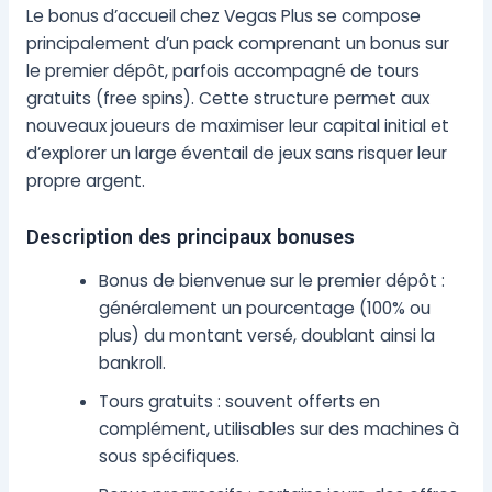
Le bonus d’accueil chez Vegas Plus se compose
principalement d’un pack comprenant un bonus sur
le premier dépôt, parfois accompagné de tours
gratuits (free spins). Cette structure permet aux
nouveaux joueurs de maximiser leur capital initial et
d’explorer un large éventail de jeux sans risquer leur
propre argent.
Description des principaux bonuses
Bonus de bienvenue sur le premier dépôt :
généralement un pourcentage (100% ou
plus) du montant versé, doublant ainsi la
bankroll.
Tours gratuits : souvent offerts en
complément, utilisables sur des machines à
sous spécifiques.