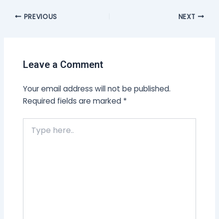
PREVIOUS
NEXT
Leave a Comment
Your email address will not be published.
Required fields are marked
*
Type
here..