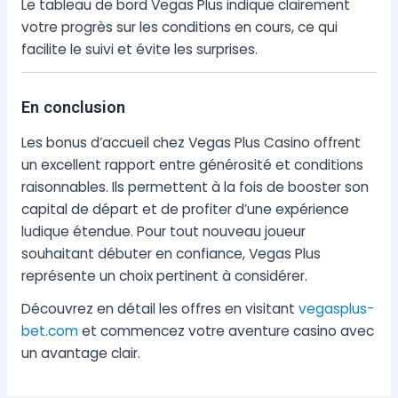
Le tableau de bord Vegas Plus indique clairement
votre progrès sur les conditions en cours, ce qui
facilite le suivi et évite les surprises.
En conclusion
Les bonus d’accueil chez Vegas Plus Casino offrent
un excellent rapport entre générosité et conditions
raisonnables. Ils permettent à la fois de booster son
capital de départ et de profiter d’une expérience
ludique étendue. Pour tout nouveau joueur
souhaitant débuter en confiance, Vegas Plus
représente un choix pertinent à considérer.
Découvrez en détail les offres en visitant
vegasplus-
bet.com
et commencez votre aventure casino avec
un avantage clair.