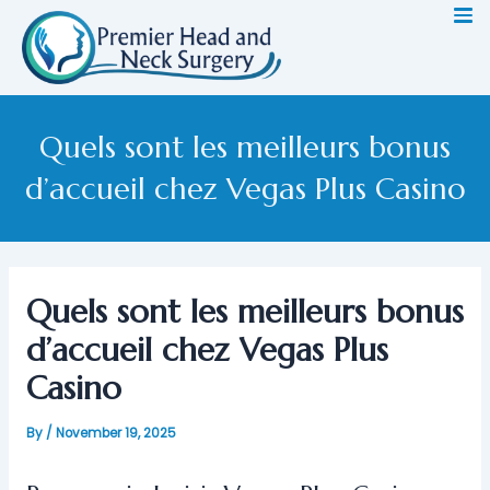
Skip
Post
to
navigation
content
Quels sont les meilleurs bonus
d’accueil chez Vegas Plus Casino
Quels sont les meilleurs bonus
d’accueil chez Vegas Plus
Casino
By
/
November 19, 2025