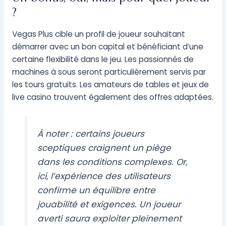
?
Vegas Plus cible un profil de joueur souhaitant
démarrer avec un bon capital et bénéficiant d’une
certaine flexibilité dans le jeu. Les passionnés de
machines à sous seront particulièrement servis par
les tours gratuits. Les amateurs de tables et jeux de
live casino trouvent également des offres adaptées.
À noter : certains joueurs
sceptiques craignent un piège
dans les conditions complexes. Or,
ici, l’expérience des utilisateurs
confirme un équilibre entre
jouabilité et exigences. Un joueur
averti saura exploiter pleinement