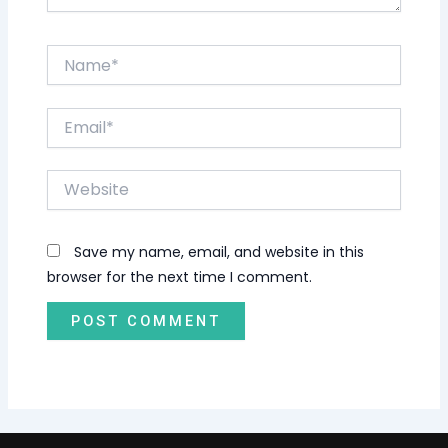
Name*
Email*
Website
Save my name, email, and website in this
browser for the next time I comment.