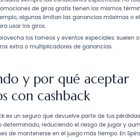
romociones de giros gratis tienen los mismos términ
jemplo, algunas limitan las ganancias máximas o e
ra usar los giros.
provecha los torneos y eventos especiales: suelen o
iros extra o multiplicadores de ganancias.
do y por qué aceptar
s con cashback
ck es un seguro que devuelve parte de tus pérdida
o determinado, reduciendo el riesgo de jugar y a
nes de mantenerse en el juego más tiempo. En Spins