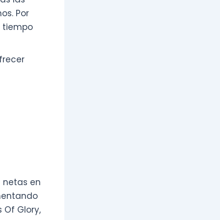
os. Por
l tiempo
frecer
s netas en
umentando
 Of Glory,