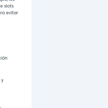
e slots
ra evitar
ción
 y