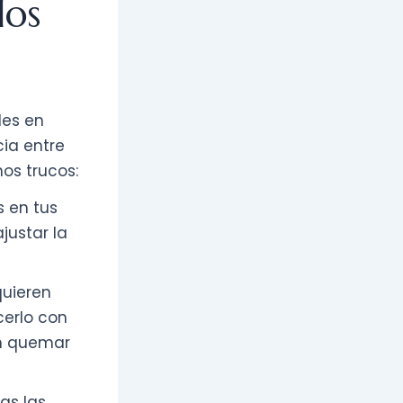
los
les en
cia entre
os trucos:
s en tus
justar la
quieren
cerlo con
in quemar
as las