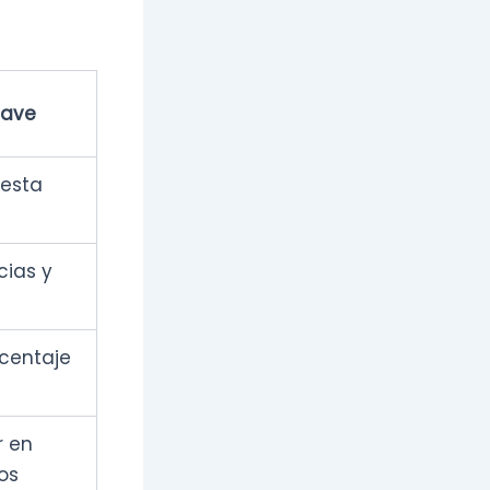
lave
uesta
cias y
rcentaje
r en
os