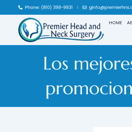
Skip
Post
Phone: (810) 399-9931
ginfo@premierhns
to
navigation
content
HOME
A
Los mejore
promocione