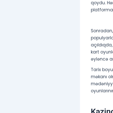
qoydu. Hə
platforma
Sonradan, 
populyarla
açıldıqda
kart oyunl
əyləncə an
Tarix boy
məkanı ol
mədəniyyət
oyunlarını
Kazin