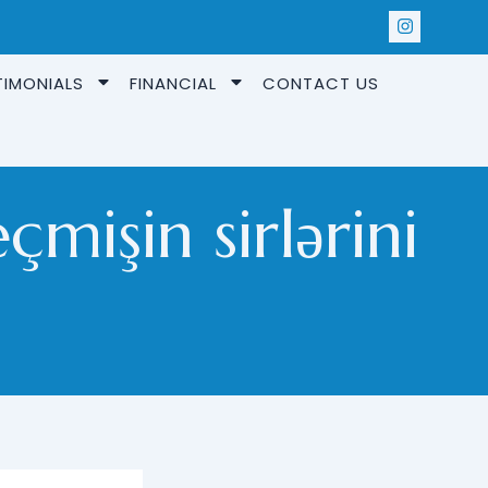
I
n
s
t
TIMONIALS
FINANCIAL
CONTACT US
a
g
r
a
m
çmişin sirlərini