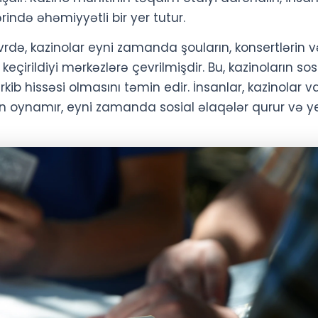
ində əhəmiyyətli bir yer tutur.
rdə, kazinolar eyni zamanda şouların, konsertlərin v
 keçirildiyi mərkəzlərə çevrilmişdir. Bu, kazinoların sos
rkib hissəsi olmasını təmin edir. İnsanlar, kazinolar va
n oynamır, eyni zamanda sosial əlaqələr qurur və ye