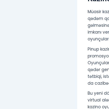
Müasir kaz
qədəm qoy
gəlməsinə
imkanı ver
oyunçular 
Pinup kazi
promosyonl
Oyunçular
qədər geni
tətbiqi, 
da cazibəd
Bu yeni dö
virtual al
kazino oyu