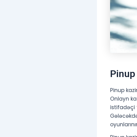
Pinup
Pinup kazin
Onlayn kaz
istifadəçi 
Gələcəkdə, 
oyunlarını