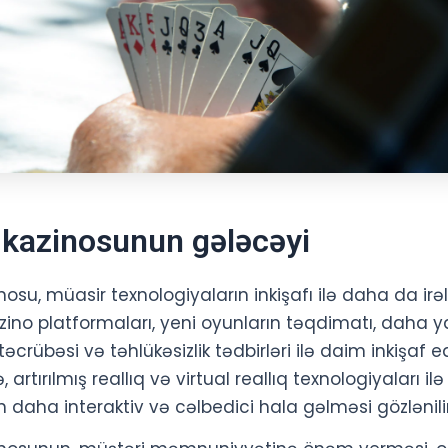
 kazinosunun gələcəyi
osu, müasir texnologiyaların inkişafı ilə daha da irəli
ino platformaları, yeni oyunların təqdimatı, daha y
təcrübəsi və təhlükəsizlik tədbirləri ilə daim inkişaf ed
artırılmış reallıq və virtual reallıq texnologiyaları ilə
n daha interaktiv və cəlbedici hala gəlməsi gözlənilir