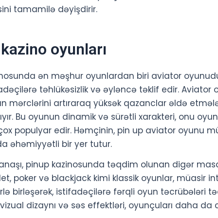
ni tamamilə dəyişdirir.
kazino oyunları
inosunda ən məşhur oyunlardan biri aviator oyunudu
adəçilərə təhlükəsizlik və əyləncə təklif edir. Aviator 
n mərclərini artıraraq yüksək qazanclar əldə etməl
yır. Bu oyunun dinamik və sürətli xarakteri, onu oyu
çox populyar edir. Həmçinin, pin up aviator oyunu m
 əhəmiyyətli bir yer tutur.
anaşı, pinup kazinosunda təqdim olunan digər masa
let, poker və blackjack kimi klassik oyunlar, müasir in
lə birləşərək, istifadəçilərə fərqli oyun təcrübələri t
vizual dizaynı və səs effektləri, oyunçuları daha da c