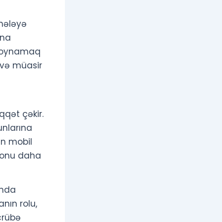
rhələyə
ana
n oynamaq
 və müasir
qət çəkir.
unlarına
un mobil
a onu daha
anda
nın rolu,
crübə