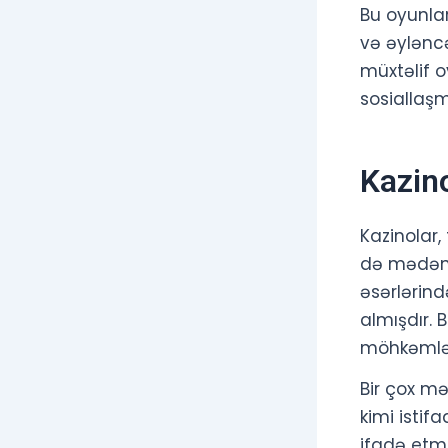
Bu oyunlar
və əyləncə
müxtəlif 
sosiallaşm
Kazino
Kazinolar,
də mədəni
əsərlərind
almışdır. 
möhkəmlən
Bir çox məş
kimi istif
ifadə etmi