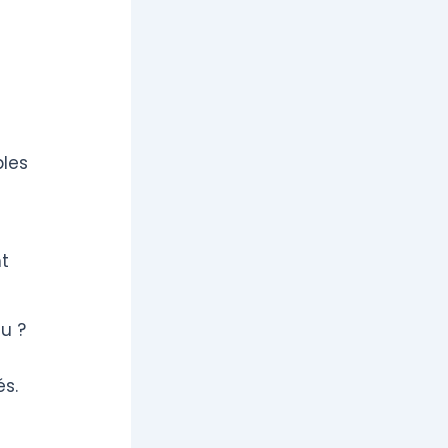
bles
t
u ?
s.