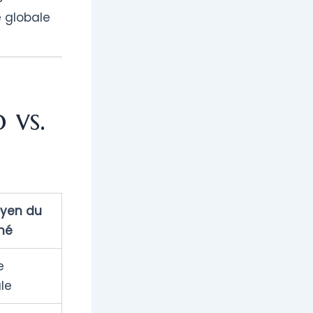
é globale
 vs.
yen du
hé
e
le