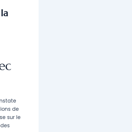
la
ec
onstate
ions de
e sur le
 des