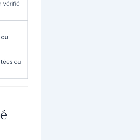
 vérifié
 au
itées ou
té