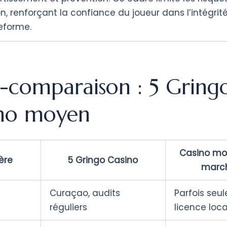
n, renforçant la confiance du joueur dans l’intégrit
eforme.
-comparaison : 5 Gringo
ino moyen
Casino mo
tère
5 Gringo Casino
marc
Curaçao, audits
Parfois seul
réguliers
licence loca