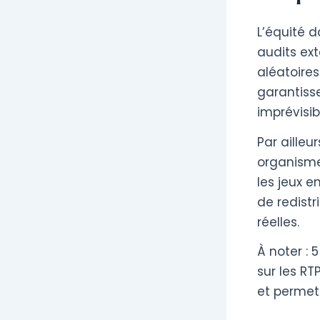
L’équité d
audits ex
aléatoires
garantiss
imprévisib
Par ailleu
organisme
les jeux e
de redistr
réelles.
À noter : 
sur les R
et permet