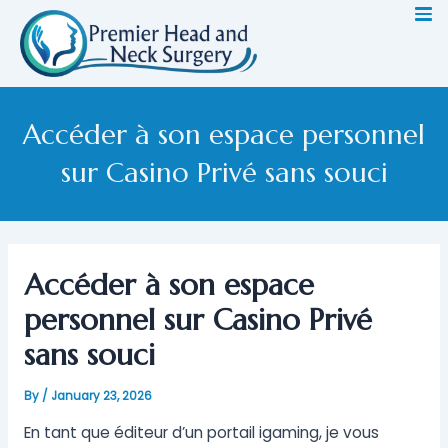
Skip
Post
to
navigation
content
Accéder à son espace personnel
sur Casino Privé sans souci
Accéder à son espace
personnel sur Casino Privé
sans souci
By
/
January 23, 2026
En tant que éditeur d’un portail igaming, je vous