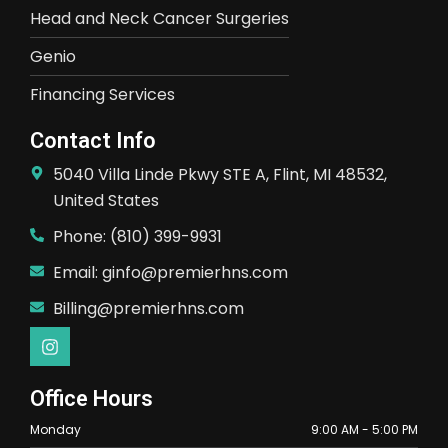
Head and Neck Cancer Surgeries
Genio
Financing Services
Contact Info
5040 Villa Linde Pkwy STE A, Flint, MI 48532,
United States
Phone: (810) 399-9931
Email: ginfo@premierhns.com
Billing@premierhns.com
I
n
s
t
Office Hours
a
g
Monday
9:00 AM
-
5:00 PM
r