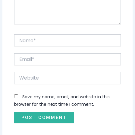
Name*
Email*
Website
Save my name, email, and website in this
browser for the next time I comment.