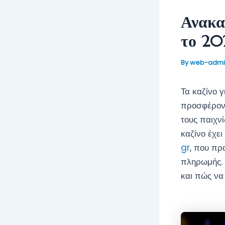
Ανακα
το 20
By
web-adm
Τα καζίνο γ
προσφέροντ
τους παιχν
καζίνο έχε
gr
, που πρ
πληρωμής. 
και πώς να 