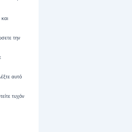
 και
ώσετε την
ε
λέξτε αυτό
τείτε τυχόν