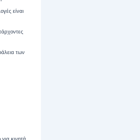
ογές είναι
πάρχοντες
φάλεια των
για κινητά.