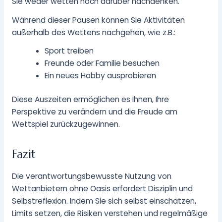
Sie weder wetten noch darüber nachdenken.
Während dieser Pausen können Sie Aktivitäten
außerhalb des Wettens nachgehen, wie z.B.:
Sport treiben
Freunde oder Familie besuchen
Ein neues Hobby ausprobieren
Diese Auszeiten ermöglichen es Ihnen, Ihre
Perspektive zu verändern und die Freude am
Wettspiel zurückzugewinnen.
Fazit
Die verantwortungsbewusste Nutzung von
Wettanbietern ohne Oasis erfordert Disziplin und
Selbstreflexion. Indem Sie sich selbst einschätzen,
Limits setzen, die Risiken verstehen und regelmäßige