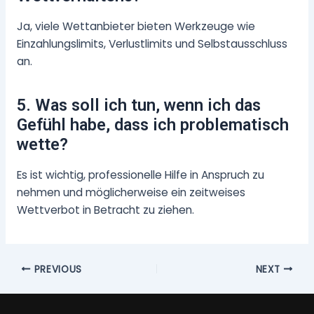
Ja, viele Wettanbieter bieten Werkzeuge wie
Einzahlungslimits, Verlustlimits und Selbstausschluss
an.
5. Was soll ich tun, wenn ich das
Gefühl habe, dass ich problematisch
wette?
Es ist wichtig, professionelle Hilfe in Anspruch zu
nehmen und möglicherweise ein zeitweises
Wettverbot in Betracht zu ziehen.
PREVIOUS
NEXT