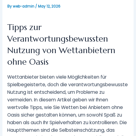
By
web-admin
/
May 12, 2026
Tipps zur
Verantwortungsbewussten
Nutzung von Wettanbietern
ohne Oasis
Wettanbieter bieten viele Möglichkeiten für
Spielbegeisterte, doch die verantwortungsbewusste
Nutzung ist entscheidend, um Probleme zu
vermeiden. In diesem Artikel geben wir Ihnen
wertvolle Tipps, wie Sie Wetten bei Anbietern ohne
Oasis sicher gestalten können, um sowohl Spaß zu
haben als auch Ihr Spielverhalten zu kontrollieren. Die
Hauptthemen sind die Selbsteinschätzung, das