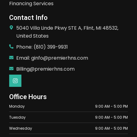
Financing Services
Contact Info
5040 Villa Linde Pkwy STE A, Flint, MI 48532,
United States
Phone: (810) 399-9931
Email: ginfo@premierhns.com
Billing@premierhns.com
I
n
s
t
Office Hours
a
g
Monday
9:00 AM
-
5:00 PM
r
a
Tuesday
9:00 AM
-
5:00 PM
m
Wednesday
9:00 AM
-
5:00 PM