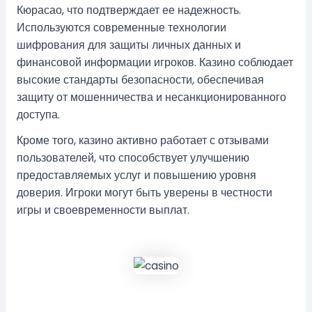
Кюрасао, что подтверждает ее надежность.
Используются современные технологии
шифрования для защиты личных данных и
финансовой информации игроков. Казино соблюдает
высокие стандарты безопасности, обеспечивая
защиту от мошенничества и несанкционированного
доступа.
Кроме того, казино активно работает с отзывами
пользователей, что способствует улучшению
предоставляемых услуг и повышению уровня
доверия. Игроки могут быть уверены в честности
игры и своевременности выплат.