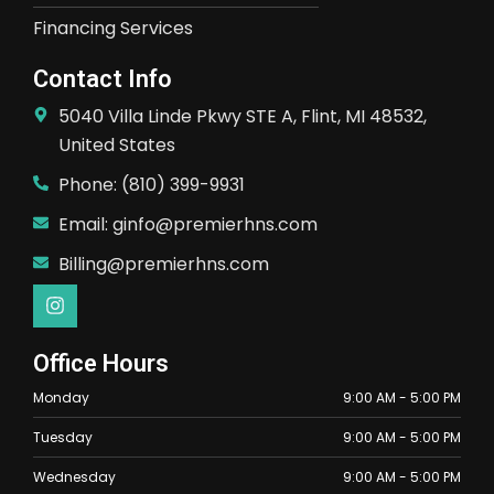
Financing Services
Contact Info
5040 Villa Linde Pkwy STE A, Flint, MI 48532,
United States
Phone: (810) 399-9931
Email: ginfo@premierhns.com
Billing@premierhns.com
I
n
s
t
Office Hours
a
g
Monday
9:00 AM
-
5:00 PM
r
a
Tuesday
9:00 AM
-
5:00 PM
m
Wednesday
9:00 AM
-
5:00 PM