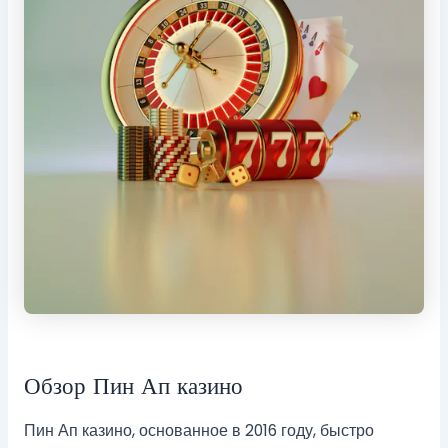
Обзор Пин Ап казино
Пин Ап казино, основанное в 2016 году, быстро