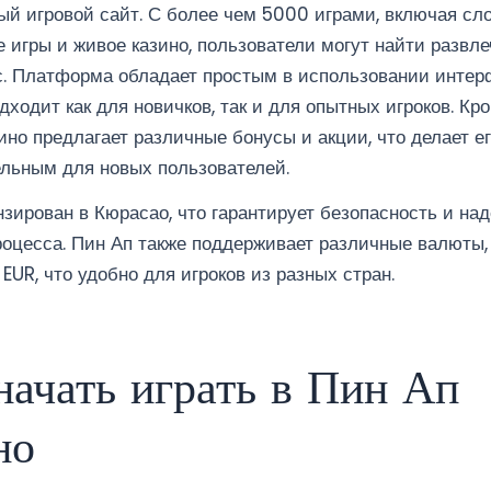
ый игровой сайт. С более чем 5000 играми, включая сло
 игры и живое казино, пользователи могут найти развле
с. Платформа обладает простым в использовании интер
дходит как для новичков, так и для опытных игроков. Кро
ино предлагает различные бонусы и акции, что делает е
льным для новых пользователей.
зирован в Кюрасао, что гарантирует безопасность и на
роцесса. Пин Ап также поддерживает различные валюты, 
 EUR, что удобно для игроков из разных стран.
начать играть в Пин Ап
но