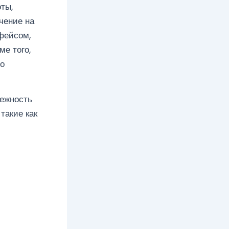
ты,
чение на
фейсом,
ме того,
го
дежность
такие как