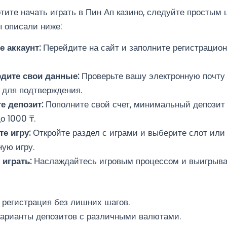
тите начать играть в Пин Ап казино, следуйте простым 
 описали ниже:
е аккаунт:
Перейдите на сайт и заполните регистрацио
дите свои данные:
Проверьте вашу электронную почту
 для подтверждения.
е депозит:
Пополните свой счет, минимальный депозит 
о 1000 ₸.
е игру:
Откройте раздел с играми и выберите слот или
ую игру.
 играть:
Наслаждайтесь игровым процессом и выигрыва
 регистрация без лишних шагов.
варианты депозитов с различными валютами.