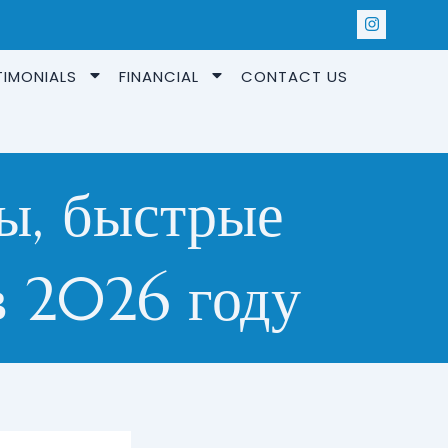
I
n
s
t
TIMONIALS
FINANCIAL
CONTACT US
a
g
r
a
m
ты, быстрые
в 2026 году