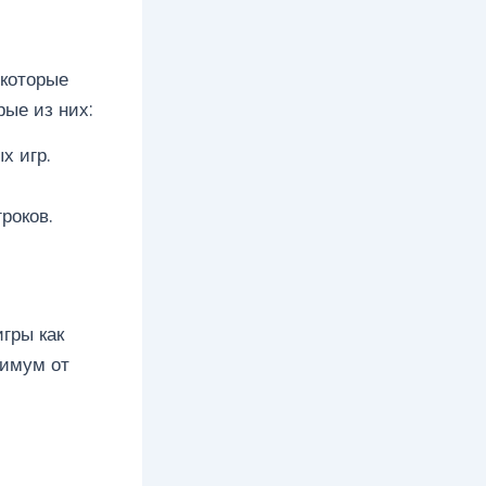
 которые
ые из них:
х игр.
роков.
гры как
симум от