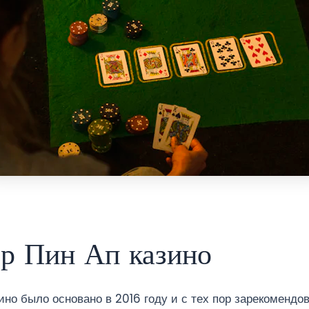
р Пин Ап казино
ино было основано в 2016 году и с тех пор зарекомендо