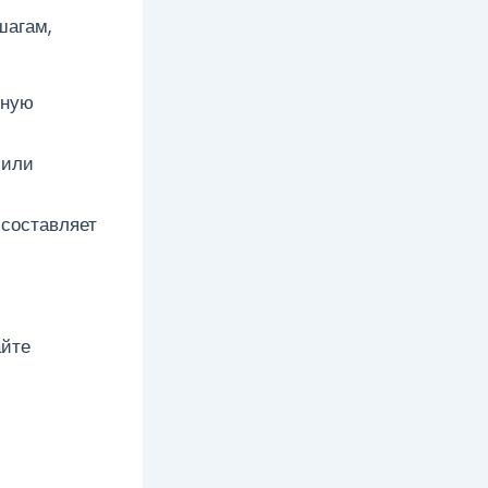
шагам,
нную
 или
составляет
йте