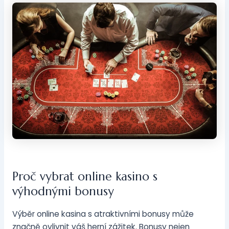
Proč vybrat online kasino s
výhodnými bonusy
Výběr online kasina s atraktivními bonusy může
značně ovlivnit váš herní zážitek. Bonusy nejen