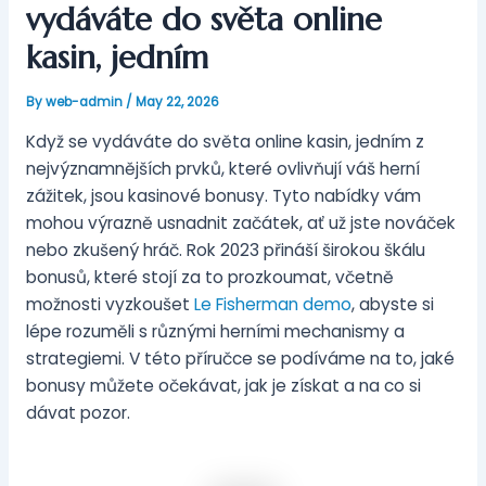
vydáváte do světa online
kasin, jedním
By
web-admin
/
May 22, 2026
Když se vydáváte do světa online kasin, jedním z
nejvýznamnějších prvků, které ovlivňují váš herní
zážitek, jsou kasinové bonusy. Tyto nabídky vám
mohou výrazně usnadnit začátek, ať už jste nováček
nebo zkušený hráč. Rok 2023 přináší širokou škálu
bonusů, které stojí za to prozkoumat, včetně
možnosti vyzkoušet
Le Fisherman demo
, abyste si
lépe rozuměli s různými herními mechanismy a
strategiemi. V této příručce se podíváme na to, jaké
bonusy můžete očekávat, jak je získat a na co si
dávat pozor.