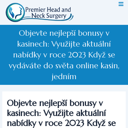
Skip
Post
to
navigation
content
Objevte nejlepší bonusy v
kasinech: Využijte aktuální
nabídky v roce 2023 Když se
vydáváte do světa online kasin,
jedním
Objevte nejlepší bonusy v
kasinech: Využijte aktuální
nabídky v roce 2023 Když se