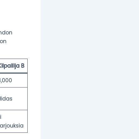
ehdon
non
Kilpailija B
3,000
Hidas
i
tarjouksia