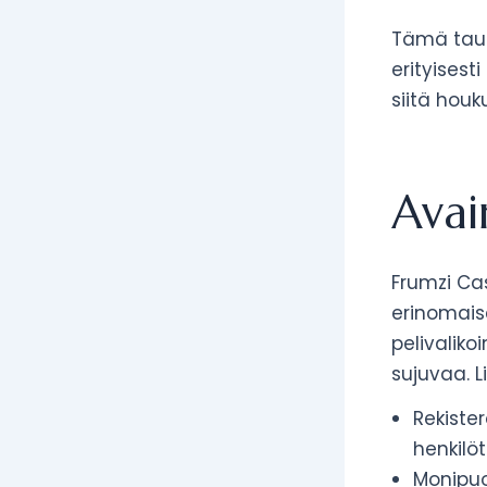
Tämä taulu
erityisest
siitä houk
Avai
Frumzi Cas
erinomaise
pelivalik
sujuvaa. L
Rekiste
henkilö
Monipuo