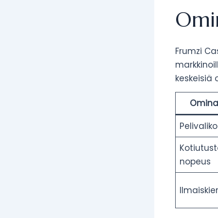
Omin
Frumzi Ca
markkinoil
keskeisiä 
Omina
Pelivalik
Kotiutus
nopeus
Ilmaiskie