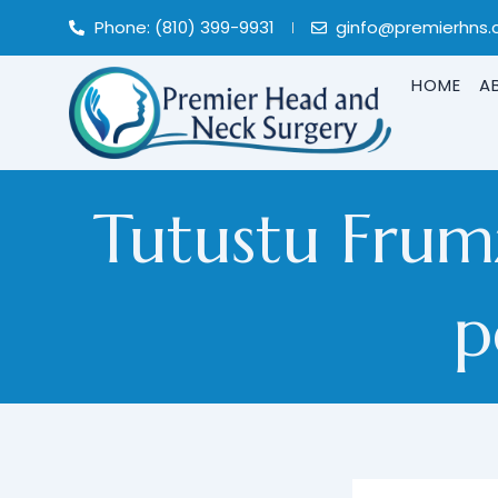
Skip
Post
Phone: (810) 399-9931
ginfo@premierhns
to
navigation
content
HOME
A
Tutustu Frumz
p