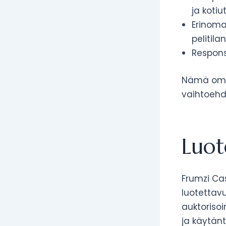
ja kotiu
Erinoma
pelitila
Responsi
Nämä omin
vaihtoehdon
Luot
Frumzi Ca
luotettav
auktorisoi
ja käytänt