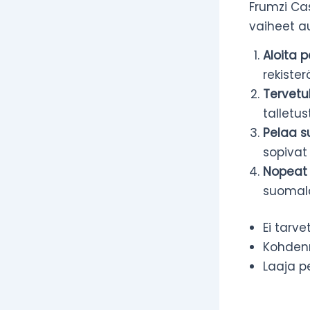
Frumzi Ca
vaiheet a
Aloita 
rekister
Tervetu
talletus
Pelaa su
sopivat 
Nopeat 
suomalai
Ei tarve
Kohdenne
Laaja pe