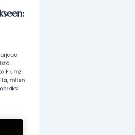
kseen:
tarjoaa
stä.
tä Frumzi
itä, miten
merkiksi