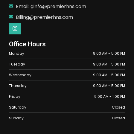
Email: ginfo@premierhns.com
Billing@premierhns.com
I
n
s
t
Office Hours
a
g
Monday
9:00 AM
-
5:00 PM
r
a
Tuesday
9:00 AM
-
5:00 PM
m
Wednesday
9:00 AM
-
5:00 PM
Thursday
9:00 AM
-
5:00 PM
Friday
9:00 AM
-
1:00 PM
Saturday
Closed
Sunday
Closed