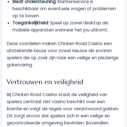
Biedt ondersteuning:
Klantenservice is
beschikbaar om eventuele vragen of problemen
op te lossen.
Toegankelijkheid:
Speel op zowel desktop als
mobiele apparaten wanneer het jou uitkomt.
Deze voordelen maken Chicken Road Casino een
uitstekende keuze voor zowel nieuwe als ervaren
spelers die op zoek zijn naar een veilige en plezierige
gokervaring.
Vertrouwen en veiligheid
Bij Chicken Road Casino staat de veiligheid van
spelers centraal. Het casino beschikt over een
licentie en volgt de regels voor verantwoord gokken.
Dit zorgt ervoor dat spelers zich in een veilige en
gecontroleerde omgeving bevinden. Bovendien