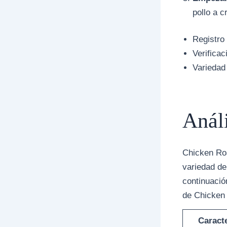
pollo a c
Registro 
Verifica
Variedad
Análi
Chicken Roa
variedad de
continuació
de Chicken 
Caracte