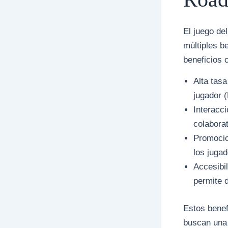
El juego de
múltiples b
beneficios 
Alta tasa
jugador 
Interacc
colaborat
Promocio
los juga
Accesibil
permite d
Estos benef
buscan una 