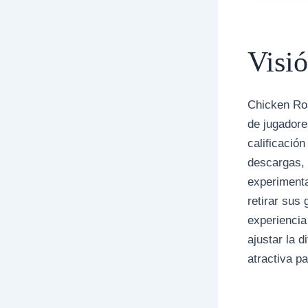
Visió
Chicken Roa
de jugadore
calificació
descargas, 
experimenta
retirar sus
experiencia
ajustar la 
atractiva pa