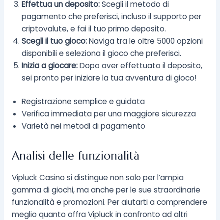
Effettua un deposito:
Scegli il metodo di
pagamento che preferisci, incluso il supporto per
criptovalute, e fai il tuo primo deposito.
Scegli il tuo gioco:
Naviga tra le oltre 5000 opzioni
disponibili e seleziona il gioco che preferisci.
Inizia a giocare:
Dopo aver effettuato il deposito,
sei pronto per iniziare la tua avventura di gioco!
Registrazione semplice e guidata
Verifica immediata per una maggiore sicurezza
Varietà nei metodi di pagamento
Analisi delle funzionalità
Vipluck Casino si distingue non solo per l’ampia
gamma di giochi, ma anche per le sue straordinarie
funzionalità e promozioni. Per aiutarti a comprendere
meglio quanto offra Vipluck in confronto ad altri