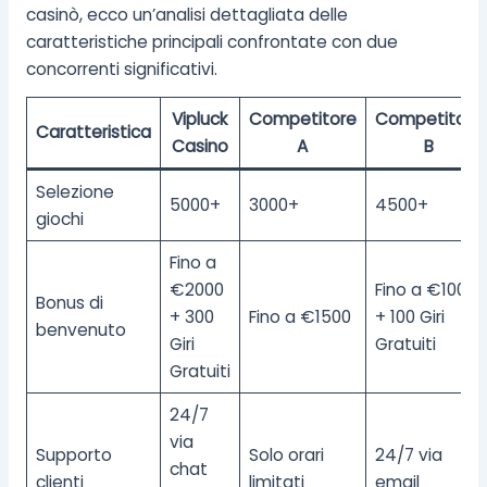
casinò, ecco un’analisi dettagliata delle
caratteristiche principali confrontate con due
concorrenti significativi.
Vipluck
Competitore
Competitore
Caratteristica
Casino
A
B
Selezione
5000+
3000+
4500+
giochi
Fino a
€2000
Fino a €1000
Bonus di
+ 300
Fino a €1500
+ 100 Giri
benvenuto
Giri
Gratuiti
Gratuiti
24/7
via
Supporto
Solo orari
24/7 via
chat
clienti
limitati
email